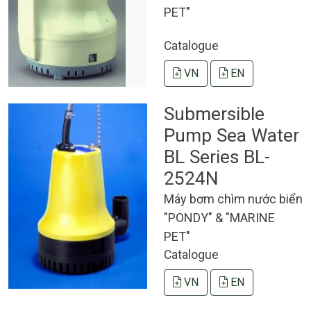
PET"
Catalogue
VN
EN
Submersible
Pump Sea Water
BL Series BL-
2524N
Máy bơm chìm nước biển
"PONDY" & "MARINE
PET"
Catalogue
VN
EN