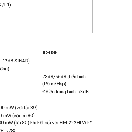
2/L1)
IC-U88
ức 12dB SINAD)
ưỡng)
73dB/56dB điển hình
(Rộng/Hẹp)
Độ ồn trung bình: 73dB.
00 mW (với tải 8Ω)
0 mW (với tải 8Ω).
00 mW (tải 8Ω) khi kết nối với HM-222HLWP*
″
1/8
/8Ω
)