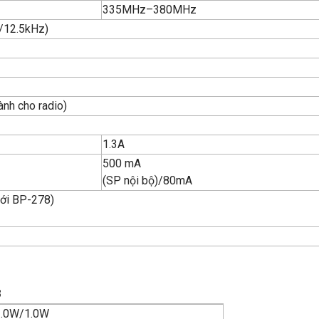
335MHz–380MHz
/12.5kHz)
ành cho radio)
1.3A
500 mA
(SP nội bộ)/80mA
ới BP-278)
8
2.0W/1.0W