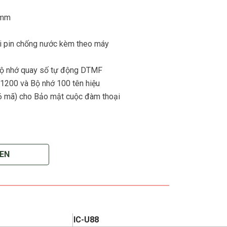
6mm
ới pin chống nước kèm theo máy
ộ nhớ quay số tự động DTMF
200 và Bộ nhớ 100 tên hiệu
6 mã) cho Bảo mật cuộc đàm thoại
EN
IC-U88