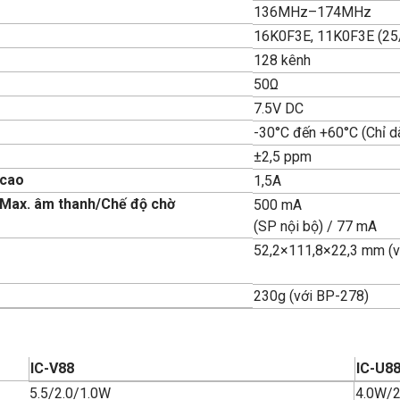
136MHz–174MHz
16K0F3E, 11K0F3E (25
128 kênh
50Ω
7.5V DC
-30°C đến +60°C (Chỉ d
±2,5 ppm
 cao
1,5A
 Max. âm thanh/Chế độ chờ
500 mA
(SP nội bộ) / 77 mA
52,2×111,8×22,3 mm (v
230g (với BP-278)
IC-V88
IC-U8
5.5/2.0/1.0W
4.0W/