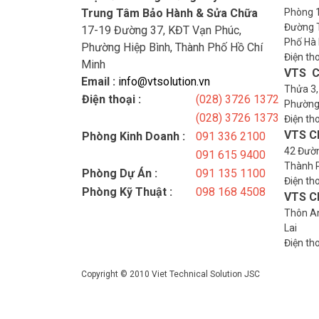
Trung Tâm Bảo Hành & Sửa Chữa
Phòng 1
Đường T
17-19 Đường 37, KĐT Vạn Phúc,
Phố Hà 
Phường Hiệp Bình, Thành Phố Hồ Chí
Điện th
Minh
VTS C
Email :
info@vtsolution.vn
Thửa 3,
Điện thoại :
(028) 3726 1372
Phường
(028) 3726 1373
Điện th
VTS C
Phòng Kinh Doanh :
091 336 2100
42 Đườn
091 615 9400
Thành 
Phòng Dự Án :
091 135 1100
Điện th
Phòng Kỹ Thuật :
098 168 4508
VTS Ch
Thôn An
Lai
Điện th
Copyright © 2010 Viet Technical Solution JSC