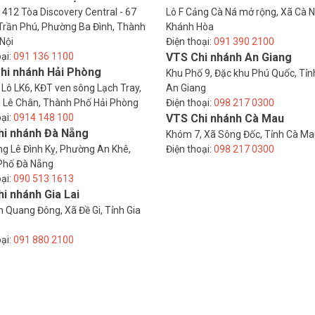
412 Tòa Discovery Central - 67
Lô F Cảng Cà Ná mở rộng, Xã Cà N
rần Phú, Phường Ba Đình, Thành
Khánh Hòa
Nội
Điện thoại:
091 390 2100
oại:
091 136 1100
VTS Chi nhánh An Giang
hi nhánh Hải Phòng
Khu Phố 9, Đặc khu Phú Quốc, Tỉn
 Lô LK6, KĐT ven sông Lạch Tray,
An Giang
 Lê Chân, Thành Phố Hải Phòng
Điện thoại:
098 217 0300
oại:
0914 148 100
VTS Chi nhánh Cà Mau
hi nhánh Đà Nẵng
Khóm 7, Xã Sông Đốc, Tỉnh Cà M
g Lê Đình Kỵ, Phường An Khê,
Điện thoại:
098 217 0300
Phố Đà Nẵng
oại:
090 513 1613
i nhánh Gia Lai
 Quang Đông, Xã Đề Gi, Tỉnh Gia
oại:
091 880 2100