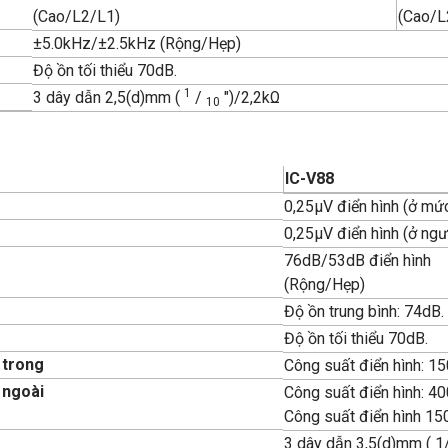
(Cao/L2/L1)
(Cao/L
±5.0kHz/±2.5kHz (Rộng/Hẹp)
Độ ồn tối thiểu 70dB.
1
3 dây dẫn 2,5(d)mm (
/
″)/2,2kΩ
10
IC-V88
0,25μV điển hình (ở m
0,25μV điển hình (ở ng
76dB/53dB điển hình
(Rộng/Hẹp)
Độ ồn trung bình: 74dB.
Độ ồn tối thiểu 70dB.
 trong
Công suất điển hình: 15
 ngoài
Công suất điển hình: 40
Công suất điển hình 15
3 dây dẫn 3,5(d)mm ( 