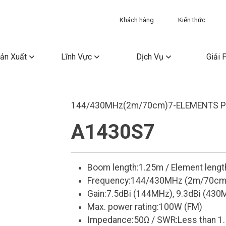
Khách hàng
Kiến thức
ản Xuất
Lĩnh Vực
Dịch Vụ
Giải 
144/430MHz(2m/70cm)7-ELEMENTS P
A1430S7
Boom length:1.25m / Element lengt
Frequency:144/430MHz (2m/70cm
Gain:7.5dBi (144MHz), 9.3dBi (430
Max. power rating:100W (FM)
Impedance:50Ω / SWR:Less than 1.