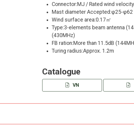
Connector:MJ / Rated wind velocit
Mast diameter Accepted:φ25-φ62
Wind surface area:0.17㎡
Type:3-elements beam antenna (1
(430MHz)
FB ration:More than 11.5dB (144MH
Turing radius:Approx. 1.2m
Catalogue
VN