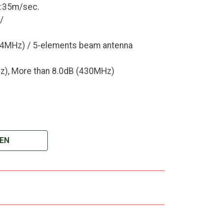
y:35m/sec.
 /
44MHz) / 5-elements beam antenna
z), More than 8.0dB (430MHz)
EN