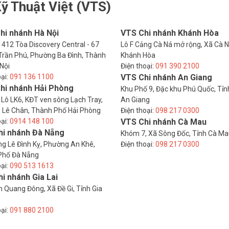
ỹ Thuật Việt (VTS)
hi nhánh Hà Nội
VTS Chi nhánh Khánh Hòa
412 Tòa Discovery Central - 67
Lô F Cảng Cà Ná mở rộng, Xã Cà N
rần Phú, Phường Ba Đình, Thành
Khánh Hòa
Nội
Điện thoại:
091 390 2100
oại:
091 136 1100
VTS Chi nhánh An Giang
hi nhánh Hải Phòng
Khu Phố 9, Đặc khu Phú Quốc, Tỉn
 Lô LK6, KĐT ven sông Lạch Tray,
An Giang
 Lê Chân, Thành Phố Hải Phòng
Điện thoại:
098 217 0300
oại:
0914 148 100
VTS Chi nhánh Cà Mau
hi nhánh Đà Nẵng
Khóm 7, Xã Sông Đốc, Tỉnh Cà M
g Lê Đình Kỵ, Phường An Khê,
Điện thoại:
098 217 0300
Phố Đà Nẵng
oại:
090 513 1613
i nhánh Gia Lai
 Quang Đông, Xã Đề Gi, Tỉnh Gia
oại:
091 880 2100