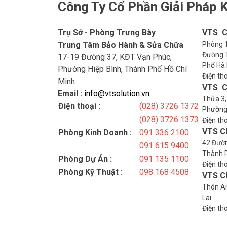
Công Ty Cổ Phần Giải Pháp K
Trụ Sở - Phòng Trưng Bày
VTS C
Trung Tâm Bảo Hành & Sửa Chữa
Phòng 1
Đường T
17-19 Đường 37, KĐT Vạn Phúc,
Phố Hà 
Phường Hiệp Bình, Thành Phố Hồ Chí
Điện th
Minh
VTS C
Email :
info@vtsolution.vn
Thửa 3,
Điện thoại :
(028) 3726 1372
Phường
(028) 3726 1373
Điện th
VTS C
Phòng Kinh Doanh :
091 336 2100
42 Đườn
091 615 9400
Thành 
Phòng Dự Án :
091 135 1100
Điện th
Phòng Kỹ Thuật :
098 168 4508
VTS Ch
Thôn An
Lai
Điện th