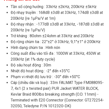
Tần số cộng hưởng : 33kHz ±2kHz, 200kHz ±5kHz
Độ nhạy truyền : 168dB ±3dB at 33kHz, 174dB ±3dB at
200kHz (re 1µPa/V at 1m)
Độ nhạy nhận : -177dB ±3dB at 33kHz, -187dB ±3dB at
200kHz (re 1µPa/V)
Trở kháng : 80ohm ±24ohm at 33kHz and 200kHz
Độ rộng chùm tia : 22°±2° ở 33kHz, 9,1°±1° ở 200kHz
Hình dạng chùm tia : Hình nón
Công suất đầu vào tối đa : 1000W at 33kHz, 450W at
200kHz (at 1% duty cycle)
Độ sâu hoạt động : 30m
Nhiệt độ hoạt động : -2° đến +35°C
Phạm vi nhiệt độ lưu trữ : -30° đến +50°C
Cáp (chiều dài và loại) : 33m FALMAT Type FM088095-
7, 4x1 (2 x twisted pair) PUR Jacket WATER BLOCK,
Kevlar Braid 800lbs breaking strength (O.D. 11mm) -
Terminated with E20 Connector (Connector: GT272254-
32050, Teledyne P/N 1012320-DK)