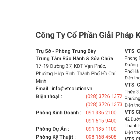
Công Ty Cổ Phần Giải Pháp K
Trụ Sở - Phòng Trưng Bày
VTS C
Trung Tâm Bảo Hành & Sửa Chữa
Phòng 1
Đường T
17-19 Đường 37, KĐT Vạn Phúc,
Phố Hà 
Phường Hiệp Bình, Thành Phố Hồ Chí
Điện th
Minh
VTS C
Email :
info@vtsolution.vn
Thửa 3,
Điện thoại :
(028) 3726 1372
Phường
(028) 3726 1373
Điện th
VTS C
Phòng Kinh Doanh :
091 336 2100
42 Đườn
091 615 9400
Thành 
Phòng Dự Án :
091 135 1100
Điện th
Phòng Kỹ Thuật :
098 168 4508
VTS Ch