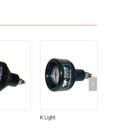
K Light
G Light