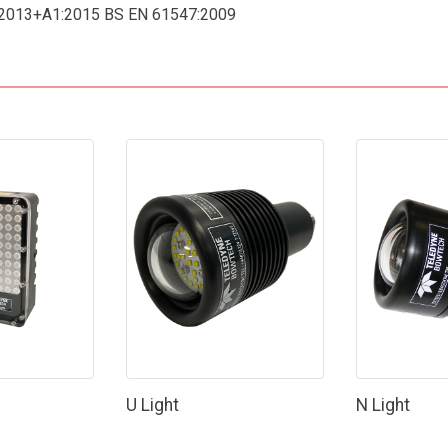
:2013+A1:2015 BS EN 61547:2009
U Light
N Light