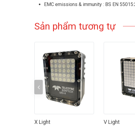
EMC emissions & immunity : BS EN 55015
Sản phẩm tương tự
r Light
X Light
V Light