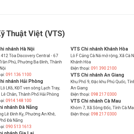
ỹ Thuật Việt (VTS)
hi nhánh Hà Nội
VTS Chi nhánh Khánh Hòa
412 Tòa Discovery Central - 67
Lô F Cảng Cà Ná mở rộng, Xã Cà N
rần Phú, Phường Ba Đình, Thành
Khánh Hòa
Nội
Điện thoại:
091 390 2100
oại:
091 136 1100
VTS Chi nhánh An Giang
hi nhánh Hải Phòng
Khu Phố 9, Đặc khu Phú Quốc, Tỉn
 Lô LK6, KĐT ven sông Lạch Tray,
An Giang
 Lê Chân, Thành Phố Hải Phòng
Điện thoại:
098 217 0300
oại:
0914 148 100
VTS Chi nhánh Cà Mau
hi nhánh Đà Nẵng
Khóm 7, Xã Sông Đốc, Tỉnh Cà M
g Lê Đình Kỵ, Phường An Khê,
Điện thoại:
098 217 0300
Phố Đà Nẵng
oại:
090 513 1613
i nhánh Gia Lai