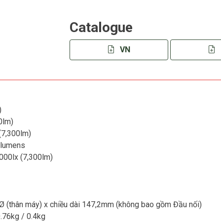
Catalogue
VN
)
0lm)
(7,300lm)
 lumens
,000lx (7,300lm)
 (thân máy) x chiều dài 147,2mm (không bao gồm Đầu nối)
0.76kg / 0.4kg