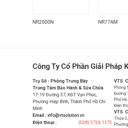
NR2000N
NR77AM
Công Ty Cổ Phần Giải Pháp K
Trụ Sở - Phòng Trưng Bày
VTS C
Trung Tâm Bảo Hành & Sửa Chữa
Phòng 1
Đường T
17-19 Đường 37, KĐT Vạn Phúc,
Phố Hà 
Phường Hiệp Bình, Thành Phố Hồ Chí
Điện th
Minh
VTS C
Email :
info@vtsolution.vn
Thửa 3,
Điện thoại :
(028) 3726 1372
Phường