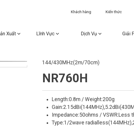
Khách hàng
Kiến thức
ản Xuất
Lĩnh Vực
Dịch Vụ
Giải 
144/430MHz(2m/70cm)
NR760H
Length:0.8m / Weight:200g
Gain:2.15dBi(144MHz),5.2dBi(430M
Impedance:50ohms / VSWR:Less th
Type:1/2wave radialless(144MHz),