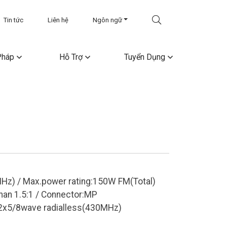
Tin tức
Liên hệ
Ngôn ngữ
Pháp
Hỗ Trợ
Tuyển Dụng
Hz) / Max.power rating:150W FM(Total)
an 1.5:1 / Connector:MP
2x5/8wave radialless(430MHz)