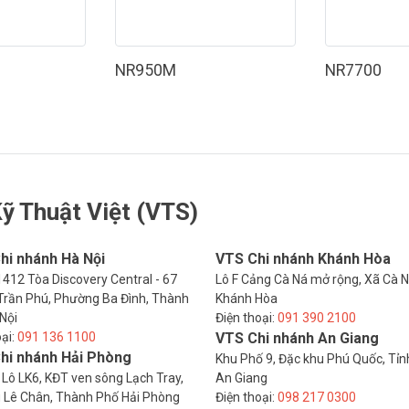
NR950M
NR7700
ỹ Thuật Việt (VTS)
hi nhánh Hà Nội
VTS Chi nhánh Khánh Hòa
412 Tòa Discovery Central - 67
Lô F Cảng Cà Ná mở rộng, Xã Cà N
rần Phú, Phường Ba Đình, Thành
Khánh Hòa
Nội
Điện thoại:
091 390 2100
oại:
091 136 1100
VTS Chi nhánh An Giang
hi nhánh Hải Phòng
Khu Phố 9, Đặc khu Phú Quốc, Tỉn
 Lô LK6, KĐT ven sông Lạch Tray,
An Giang
 Lê Chân, Thành Phố Hải Phòng
Điện thoại:
098 217 0300