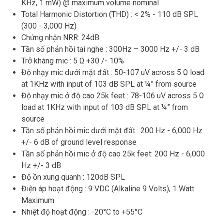
KHz, 1 mW) @ maximum volume nominal
Total Harmonic Distortion (THD) : < 2% - 110 dB SPL
(300 - 3,000 Hz)
Chứng nhận NRR: 24dB
Tần số phản hồi tai nghe : 300Hz – 3000 Hz +/- 3 dB
Trở kháng mic : 5 Ω +30 /- 10%
Độ nhạy mic dưới mặt đất : 50-107 uV across 5 Ω load
at 1KHz with input of 103 dB SPL at ¼” from source
Độ nhạy mic ở độ cao 25k feet : 78-106 uV across 5 Ω
load at 1KHz with input of 103 dB SPL at ¼” from
source
Tần số phản hồi mic dưới mặt đất : 200 Hz - 6,000 Hz
+/- 6 dB of ground level response
Tần số phản hồi mic ở độ cao 25k feet: 200 Hz - 6,000
Hz +/- 3 dB
Độ ồn xung quanh : 120dB SPL
Điện áp hoạt động : 9 VDC (Alkaline 9 Volts), 1 Watt
Maximum
Nhiệt độ hoạt động : -20°C to +55°C