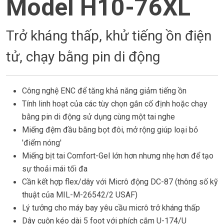
Model H10-76XL
Trở kháng thấp, khử tiếng ồn điện
tử, chạy bằng pin di động
Công nghệ ENC để tăng khả năng giảm tiếng ồn
Tính linh hoạt của các tùy chọn gắn cố định hoặc chạy
bằng pin di động sử dụng cùng một tai nghe
Miếng đệm đầu bằng bọt đôi, mở rộng giúp loại bỏ
'điểm nóng'
Miếng bịt tai Comfort-Gel lớn hơn nhưng nhẹ hơn để tạo
sự thoải mái tối đa
Cần kết hợp flex/dây với Micrô động DC-87 (thông số kỹ
thuật của MIL-M-26542/2 USAF)
Lý tưởng cho máy bay yêu cầu micrô trở kháng thấp
Dây cuộn kéo dài 5 foot với phích cắm U-174/U